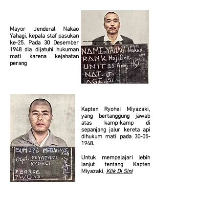
Mayor Jenderal Nakao
Yahagi, kepala staf pasukan
ke-25. Pada 30 Desember
1948 dia dijatuhi hukuman
mati karena kejahatan
perang
Kapten Ryohei Miyazaki,
yang bertanggung jawab
atas kamp-kamp di
sepanjang jalur kereta api
dihukum mati pada
30-05-
1948
.
Untuk mempelajari lebih
lanjut tentang Kapten
Miyazaki,
Klik Di Sini
Di bawah ini adalah daftar nama dan kalimat yang
diketahui diberikan setelah perang bagi mereka yang
terlibat dalam pembangunan kereta api.