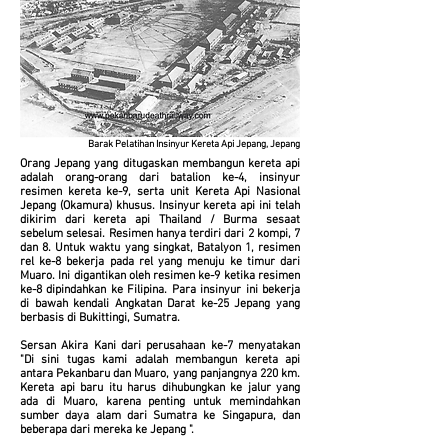
Barak Pelatihan Insinyur Kereta Api Jepang, Jepang
Orang Jepang yang ditugaskan membangun kereta api
adalah orang-orang dari batalion ke-4, insinyur
resimen kereta ke-9, serta unit Kereta Api Nasional
Jepang (Okamura) khusus. Insinyur kereta api ini telah
dikirim dari kereta api Thailand / Burma sesaat
sebelum selesai. Resimen hanya terdiri dari 2 kompi, 7
dan 8. Untuk waktu yang singkat, Batalyon 1, resimen
rel ke-8 bekerja pada rel yang menuju ke timur dari
Muaro. Ini digantikan oleh resimen ke-9 ketika resimen
ke-8 dipindahkan ke Filipina. Para insinyur ini bekerja
di bawah kendali Angkatan Darat ke-25 Jepang yang
berbasis di Bukittingi, Sumatra.
Sersan Akira Kani dari perusahaan ke-7 menyatakan
"Di sini tugas kami adalah membangun kereta api
antara Pekanbaru dan Muaro, yang panjangnya 220 km.
Kereta api baru itu harus dihubungkan ke jalur yang
ada di Muaro, karena penting untuk memindahkan
sumber daya alam dari Sumatra ke Singapura, dan
beberapa dari mereka ke Jepang ".