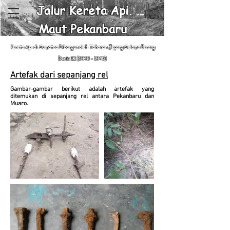
Jalur Kereta Api
Maut Pekanbaru
Kereta Api di Sumatra Dibangun oleh Tahanan Jepang Selama Perang
Dunia II
(1943 - 1945)
Artefak dari sepanjang rel
Gambar-gambar berikut adalah artefak yang
ditemukan di sepanjang rel antara Pekanbaru dan
Muaro.